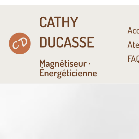
CATHY
Acc
DUCASSE
Ate
FA
Magnétiseur ·
Énergéticienne