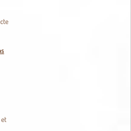
acte
as
 et