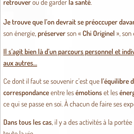
retrouver
ou de garder
la santé
.
Je trouve que l’on devrait se préoccuper davan
son énergie,
préserver
son «
Chi Originel
», son 
Il s’agit bien là d’un parcours personnel et ind
aux autres…
Ce dont il faut se souvenir c’est que
l’équilibre 
correspondance
entre les
émotions
et les
éner
ce qui se passe en soi. À chacun de faire ses ex
Dans tous les cas
, il y a des activités à la port
toute la vie.