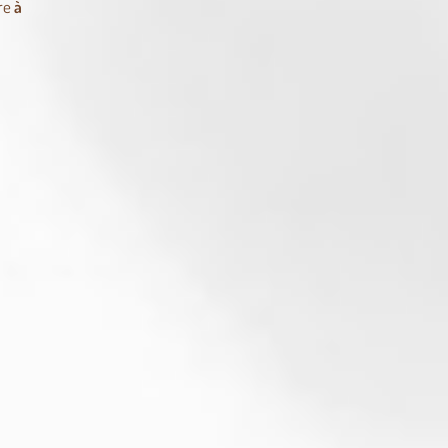
tre
à