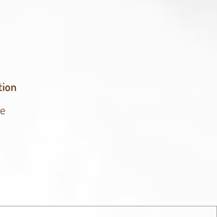
tion
ue