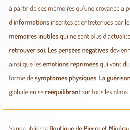
à partir de ses mémoires qu’une croyance a p
d’informations
inscrites et entretenues par l
mémoires inutiles
qui ne sont plus d’actualit
retrouver soi
.
Les pensées négatives
devien
ainsi que les
émotions réprimées
qui vont du
forme de
symptômes physiques
.
La guériso
globale en se
rééquilibrant
sur tous les plans.
Sans oublier la
Boutique de Pierre et Minéra