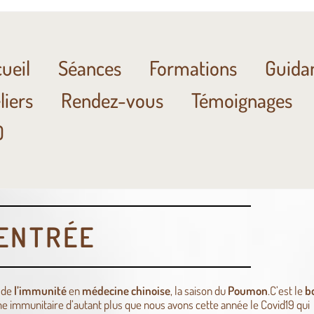
ueil
Séances
Formations
Guida
liers
Rendez-vous
Témoignages
Q
ENTRÉE
n de
l’immunité
en
médecine chinoise
, la saison du
Poumon
.
C’est le
b
e immunitaire d’autant plus que nous avons cette année le Covid19 qui