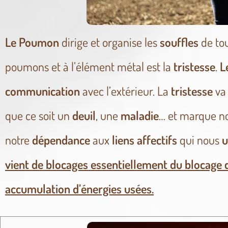
Le Poumon
dirige et organise les
souffles
de tou
poumons et à l’élément métal est la
tristesse
.
L
communication
avec l’extérieur.
La
tristesse
va 
que ce soit un
deuil
, une
maladie
… et marque n
notre
dépendance
aux
liens affectifs
qui nous
u
vient de blocages essentiellement du blocage d
accumulation d’énergies usées.