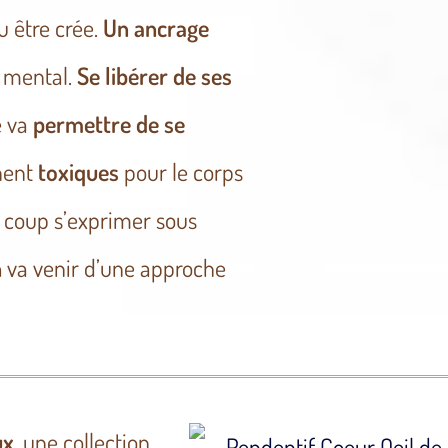
u être crée.
Un ancrage
e mental.
Se libérer de ses
é va
permettre de se
nent
toxiques
pour le corps
 coup s’exprimer sous
n
va venir d’une approche
ux
,
une collection