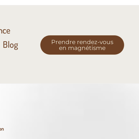
nce
Prendre rendez-vous
Blog
en magnétisme
on