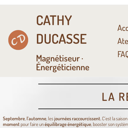
CATHY
Acc
DUCASSE
Ate
FA
Magnétiseur ·
Énergéticienne
LA R
Septembre
,
l’automne
, les
journées
raccourcissent.
C’est la saiso
moment
pour faire un
équilibrage
énergétique
, booster son systèm