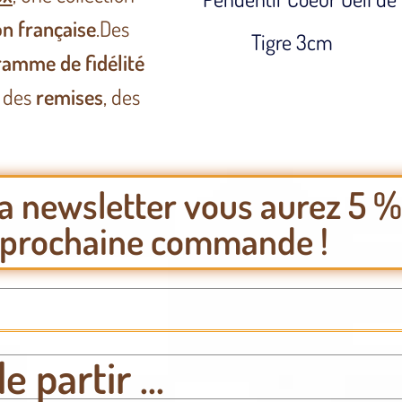
on française
.
Des
ramme de fidélité
, des
remises
, des
la newsletter vous aurez 5 %
e prochaine commande !
 partir ...