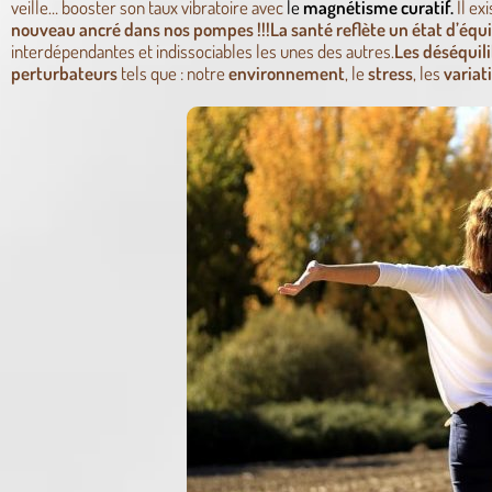
veille… booster son taux vibratoire avec
le
magnétisme curatif.
Il ex
nouveau ancré dans nos pompes
!!!
La santé reflète un état d’équi
interdépendantes et indissociables les unes des autres.
Les déséquili
perturbateurs
tels que : notre
environnement
, le
stress
, les
variat