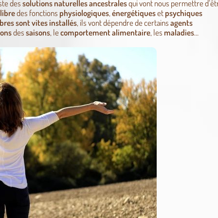
iste des
solutions naturelles
ancestrales
qui vont nous permettre d’ê
libre
des fonctions
physiologiques
,
énergétiques
et
psychiques
bres sont vites installés
, ils vont dépendre de certains
agents
ions
des
saisons
, le
comportement
alimentaire
, les
maladies
…