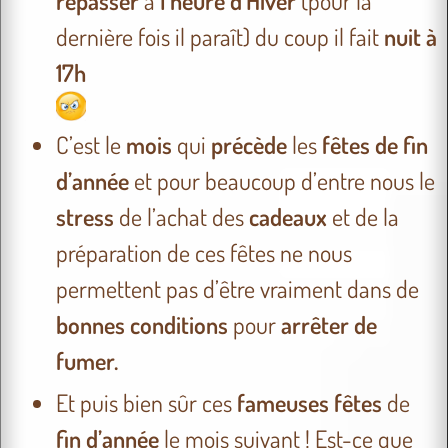
repasser
à
l’heure d’Hiver
(pour la
dernière fois il paraît) du coup il fait
nuit
à
17h
C’est le
mois
qui
précède
les
fêtes
de fin
d’année
et pour beaucoup d’entre nous le
stress
de l’achat des
cadeaux
et de la
préparation de ces fêtes ne nous
permettent pas d’être vraiment dans de
bonnes conditions
pour
arrêter de
fumer.
Et puis bien sûr ces
fameuses fêtes
de
fin d’année
le mois suivant ! Est-ce que