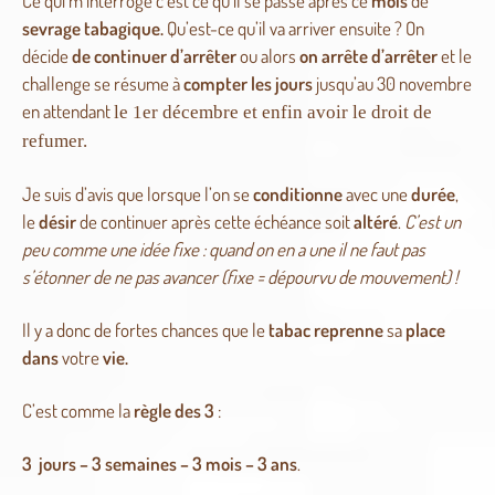
Ce qui m’interroge c’est ce qu’il se passe après ce
mois
de
sevrage tabagique.
Qu’est-ce qu’il va arriver ensuite ? On
décide
de continuer d’arrêter
ou alors
on arrête d’arrêter
et le
challenge se résume à
compter les jours
jusqu’au 30 novembre
en attendant
le 1er décembre et enfin avoir le droit de
refumer.
Je suis d’avis que lorsque l’on se
conditionne
avec une
durée
,
le
désir
de continuer après cette échéance soit
altéré
.
C’est un
peu comme une idée fixe : quand on en a une il ne faut pas
s’étonner de ne pas avancer (fixe = dépourvu de mouvement) !
Il y a donc de fortes chances que le
tabac reprenne
sa
place
dans
votre
vie.
C’est comme la
règle
des 3
:
3 jours –
3 semaines –
3 mois –
3 ans
.